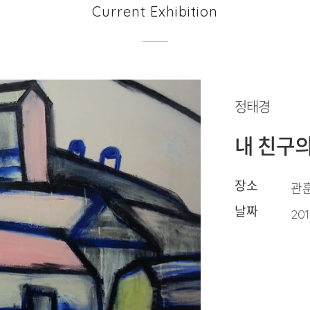
Current Exhibition
정태경
내 친구의
장소
관훈
날짜
201