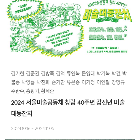
김기현, 김준권, 김방죽, 김억, 류연복, 문영태, 박기복, 박건, 박
불똥, 박영률, 박진화, 손기환, 유은종, 이기정, 이인철, 장명규,
주완수, 홍황기, 황세준
2024 서울미술공동체 창립 40주년 갑진년 미술
대동잔치
2024.10.16 ~ 2024.11.05